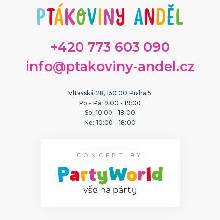
ORIGINÁLNÍ A VTIPNÉ DÁRKY
Polštáře s potiskem
Hrnečky
Přáníčka
+420 773 603 090
Šerpy s potiskem
Trička s potiskem
Zástěry s potiskem
Nažehlovačky
Pro ženy
Pro muže
DALŠÍ KATEGORIE
info@ptakoviny-andel.cz
PTÁKOVINY, ŽERTY, SRANDIČKY
Kanadské žertíky
Vltavská 28, 150 00 Praha 5
Prdy a hovínka
Po - Pá: 9:00 - 19:00
Falešná zranění
So: 10:00 - 18:00
Zvířátka
Dekorace
DALŠÍ KATEGORIE
Ne: 10:00 - 18:00
PRO SPORTOVNÍ FANOUŠKY
Oblečení pro fandy
CONCEPT BY
Make-up a doplnky