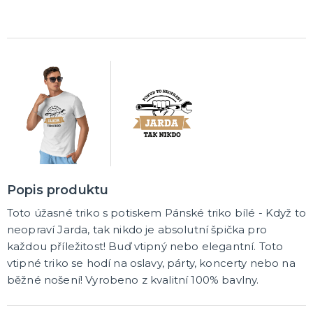
Pálení čarodějnic
Rukavice
Pláště
Zbraně
Zuby
Brýle
Další doplňky
Pirátské a námořnické
Kovbojské a indiánské
Punčochy, podvazky, návleky, legíny
Čelenky
Koruny, korunky
DALŠÍ KATEGORIE
MAKE-UP, UMĚLÉ ŘASY A DEKORACE NA KŮŽI
Vodou ředitelná líčidla
Olejová líčidla
Hororové efekty
Umělé řasy, tetování a rtěnky
DALŠÍ KATEGORIE
PARUKY, PŘÍČESKY, VOUSY
Dámské - profesionální kvalita
Popis produktu
Afro paruky
Dámské karnevalové paruky
Toto úžasné triko s potiskem Pánské triko bílé - Když to
Pánské karnevalové paruky
Knírky a vousy
Barevné spreje na vlasy a tělo
Příčesky
DALŠÍ KATEGORIE
neopraví Jarda, tak nikdo je absolutní špička pro
každou příležitost! Buď vtipný nebo elegantní. Toto
KLOBOUKY, PŘILBY A ČEPICE
vtipné triko se hodí na oslavy, párty, koncerty nebo na
Sombréra, slamáky
běžné nošení! Vyrobeno z kvalitní 100% bavlny.
Helmy, přilby
Podle profese