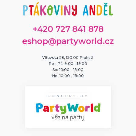
ORIGINÁLNÍ A VTIPNÉ DÁRKY
Polštáře s potiskem
Hrnečky
Přáníčka
+420 727 841 878
Šerpy s potiskem
Trička s potiskem
Zástěry s potiskem
Nažehlovačky
Pro ženy
Pro muže
DALŠÍ KATEGORIE
eshop@partyworld.cz
PTÁKOVINY, ŽERTY, SRANDIČKY
Kanadské žertíky
Vltavská 28, 150 00 Praha 5
Prdy a hovínka
Po - Pá: 9:00 - 19:00
Falešná zranění
So: 10:00 - 18:00
Zvířátka
Dekorace
DALŠÍ KATEGORIE
Ne: 10:00 - 18:00
PRO SPORTOVNÍ FANOUŠKY
Oblečení pro fandy
CONCEPT BY
Make-up a doplnky