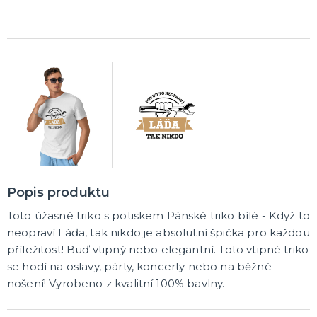
Pálení čarodějnic
Rukavice
Pláště
Zbraně
Zuby
Brýle
Další doplňky
Pirátské a námořnické
Kovbojské a indiánské
Punčochy, podvazky, návleky, legíny
Čelenky
Koruny, korunky
DALŠÍ KATEGORIE
MAKE-UP, UMĚLÉ ŘASY A DEKORACE NA KŮŽI
Vodou ředitelná líčidla
Olejová líčidla
Hororové efekty
Umělé řasy, tetování a rtěnky
DALŠÍ KATEGORIE
PARUKY, PŘÍČESKY, VOUSY
Dámské - profesionální kvalita
Popis produktu
Afro paruky
Dámské karnevalové paruky
Toto úžasné triko s potiskem Pánské triko bílé - Když to
Pánské karnevalové paruky
Knírky a vousy
Barevné spreje na vlasy a tělo
Příčesky
DALŠÍ KATEGORIE
neopraví Láďa, tak nikdo je absolutní špička pro každou
příležitost! Buď vtipný nebo elegantní. Toto vtipné triko
KLOBOUKY, PŘILBY A ČEPICE
se hodí na oslavy, párty, koncerty nebo na běžné
Sombréra, slamáky
nošení! Vyrobeno z kvalitní 100% bavlny.
Helmy, přilby
Podle profese