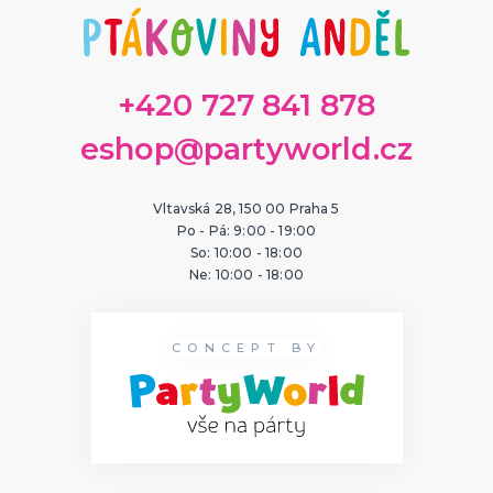
ORIGINÁLNÍ A VTIPNÉ DÁRKY
Polštáře s potiskem
Hrnečky
Přáníčka
+420 727 841 878
Šerpy s potiskem
Trička s potiskem
Zástěry s potiskem
Nažehlovačky
Pro ženy
Pro muže
DALŠÍ KATEGORIE
eshop@partyworld.cz
PTÁKOVINY, ŽERTY, SRANDIČKY
Kanadské žertíky
Vltavská 28, 150 00 Praha 5
Prdy a hovínka
Po - Pá: 9:00 - 19:00
Falešná zranění
So: 10:00 - 18:00
Zvířátka
Dekorace
DALŠÍ KATEGORIE
Ne: 10:00 - 18:00
PRO SPORTOVNÍ FANOUŠKY
Oblečení pro fandy
CONCEPT BY
Make-up a doplnky