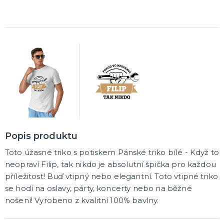
Pálení čarodějnic
Rukavice
Pláště
Zbraně
Zuby
Brýle
Další doplňky
Pirátské a námořnické
Kovbojské a indiánské
Punčochy, podvazky, návleky, legíny
Čelenky
Koruny, korunky
DALŠÍ KATEGORIE
MAKE-UP, UMĚLÉ ŘASY A DEKORACE NA KŮŽI
Vodou ředitelná líčidla
Olejová líčidla
Hororové efekty
Umělé řasy, tetování a rtěnky
DALŠÍ KATEGORIE
PARUKY, PŘÍČESKY, VOUSY
Dámské - profesionální kvalita
Popis produktu
Afro paruky
Dámské karnevalové paruky
Toto úžasné triko s potiskem Pánské triko bílé - Když to
Pánské karnevalové paruky
Knírky a vousy
Barevné spreje na vlasy a tělo
Příčesky
DALŠÍ KATEGORIE
neopraví Filip, tak nikdo je absolutní špička pro každou
příležitost! Buď vtipný nebo elegantní. Toto vtipné triko
KLOBOUKY, PŘILBY A ČEPICE
se hodí na oslavy, párty, koncerty nebo na běžné
Sombréra, slamáky
nošení! Vyrobeno z kvalitní 100% bavlny.
Helmy, přilby
Podle profese