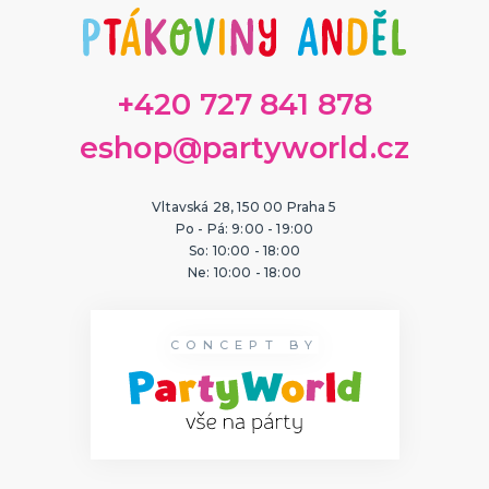
ORIGINÁLNÍ A VTIPNÉ DÁRKY
Polštáře s potiskem
Hrnečky
Přáníčka
+420 727 841 878
Šerpy s potiskem
Trička s potiskem
Zástěry s potiskem
Nažehlovačky
Pro ženy
Pro muže
DALŠÍ KATEGORIE
eshop@partyworld.cz
PTÁKOVINY, ŽERTY, SRANDIČKY
Kanadské žertíky
Vltavská 28, 150 00 Praha 5
Prdy a hovínka
Po - Pá: 9:00 - 19:00
Falešná zranění
So: 10:00 - 18:00
Zvířátka
Dekorace
DALŠÍ KATEGORIE
Ne: 10:00 - 18:00
PRO SPORTOVNÍ FANOUŠKY
Oblečení pro fandy
CONCEPT BY
Make-up a doplnky