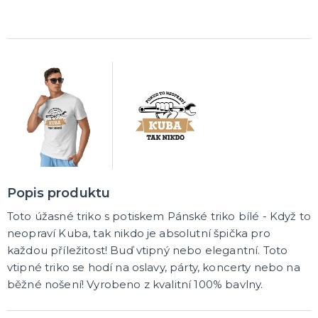
Pálení čarodějnic
Rukavice
Pláště
Zbraně
Zuby
Brýle
Další doplňky
Pirátské a námořnické
Kovbojské a indiánské
Punčochy, podvazky, návleky, legíny
Čelenky
Koruny, korunky
DALŠÍ KATEGORIE
MAKE-UP, UMĚLÉ ŘASY A DEKORACE NA KŮŽI
Vodou ředitelná líčidla
Olejová líčidla
Hororové efekty
Umělé řasy, tetování a rtěnky
DALŠÍ KATEGORIE
PARUKY, PŘÍČESKY, VOUSY
Dámské - profesionální kvalita
Popis produktu
Afro paruky
Dámské karnevalové paruky
Toto úžasné triko s potiskem Pánské triko bílé - Když to
Pánské karnevalové paruky
Knírky a vousy
Barevné spreje na vlasy a tělo
Příčesky
DALŠÍ KATEGORIE
neopraví Kuba, tak nikdo je absolutní špička pro
každou příležitost! Buď vtipný nebo elegantní. Toto
KLOBOUKY, PŘILBY A ČEPICE
vtipné triko se hodí na oslavy, párty, koncerty nebo na
Sombréra, slamáky
běžné nošení! Vyrobeno z kvalitní 100% bavlny.
Helmy, přilby
Podle profese